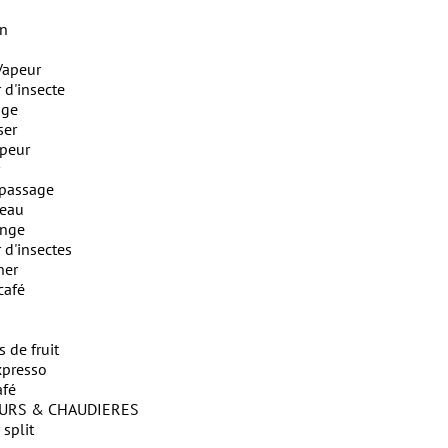
on
Vapeur
 d'insecte
nge
ser
apeur
epassage
teau
inge
 d'insectes
ner
café
 de fruit
xpresso
afé
EURS & CHAUDIERES
 split