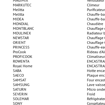
MAGIMIX
Ventilateur
MARKUTEC
Climeur
Melitta
Purificateur
Melitta
Chauffe-ba
MIDEA
Chauffe-ba
MONDIAL
Chaudière
MONTBLANC
Chauffage 
MOULINEX
Radiateur b
NEWSTAR
Chauffage 
ORIENT
Chauffage 
PRINCESS
Chauffe-ea
ProCook
Rideau d'Ai
PROFICOOK
Climatiseur
ROWENTA
ENCASTRA
Royal Home
ENCASTRA
SABA
Hotte enca
SAECO
Plaque enc
SAMSAT
Four encas
SAMSUNG
Lave vaisse
SATURN
Micro onde
SEVERIN
Froid
SOLEMAR
Réfrigérate
SONY
Congélateu