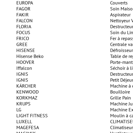
EUROPA
Couverts
FAGOR
Soin Mais
FAKIR
Aspirateur
FALCON
Nettoyeur 
FLORIA
Destructeur
FOCUS
Soin du Li
FRICO
Fer à repas
GREE
Centrale v
HISENSE
Défroisseur
Hisense Beko
Table de r
HOOVER
Porte-man
Iffalcon
Séchoir à l
IGNIS
Destructeur
IGNIS
Petit Déjeu
KÄRCHER
Machine à 
KENWOOD
Bouilloire
KORKMAZ
Grille Pain
KRUPS
Machine Jus
LG
Machine E
LIGHT FITNESS
Moulin à c
LUXELL
CLIMATIS
MAGEFESA
Climatiseur