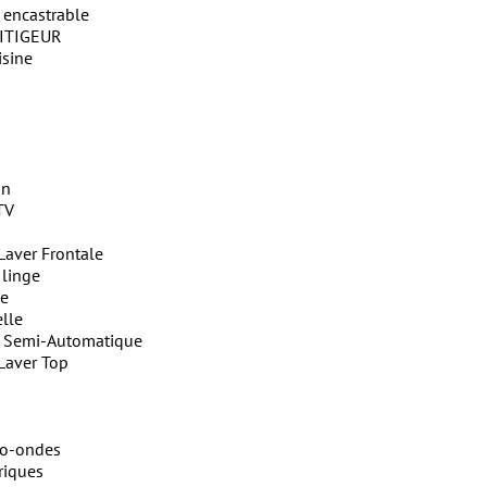
 encastrable
ITIGEUR
isine
on
TV
Laver Frontale
 linge
ge
lle
e Semi-Automatique
Laver Top
ro-ondes
riques