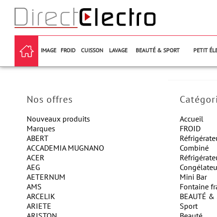
IMAGE
FROID
CUISSON
LAVAGE
BEAUTÉ & SPORT
PETIT É
Nos offres
Catégor
Nouveaux produits
Accueil
Marques
FROID
ABERT
Réfrigérate
ACCADEMIA MUGNANO
Combiné
ACER
Réfrigérate
AEG
Congélateu
AETERNUM
Mini Bar
AMS
Fontaine fr
ARCELIK
BEAUTÉ &
ARIETE
Sport
ARISTON
Beauté