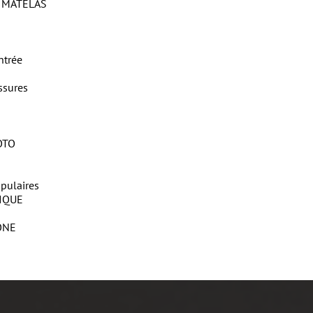
 MATELAS
ntrée
ssures
OTO
pulaires
IQUE
ONE