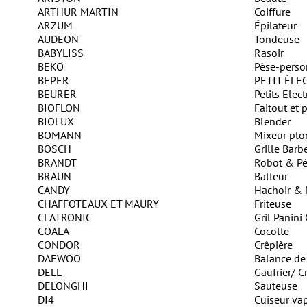
ARTHUR MARTIN
Coiffure
ARZUM
Épilateur
AUDEON
Tondeuse
BABYLISS
Rasoir
BEKO
Pèse-pers
BEPER
PETIT ÉL
BEURER
Petits Ele
BIOFLON
Faitout et 
BIOLUX
Blender
BOMANN
Mixeur plo
BOSCH
Grille Barb
BRANDT
Robot & Pé
BRAUN
Batteur
CANDY
Hachoir & 
CHAFFOTEAUX ET MAURY
Friteuse
CLATRONIC
Gril Panin
COALA
Cocotte
CONDOR
Crêpière
DAEWOO
Balance de
DELL
Gaufrier/ 
DELONGHI
Sauteuse
DI4
Cuiseur va