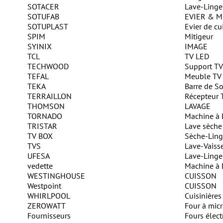
SOTACER
Lave-Linge
SOTUFAB
EVIER & M
SOTUPLAST
Evier de cu
SPIM
Mitigeur
SYINIX
IMAGE
TCL
TV LED
TECHWOOD
Support TV
TEFAL
Meuble TV
TEKA
Barre de S
TERRAILLON
Récepteur 
THOMSON
LAVAGE
TORNADO
Machine à 
TRISTAR
Lave sèche
TV BOX
Sèche-Lin
TVS
Lave-Vaisse
UFESA
Lave-Ling
vedette
Machine à 
WESTINGHOUSE
CUISSON
Westpoint
CUISSON
WHIRLPOOL
Cuisinières
ZEROWATT
Four à mic
Fournisseurs
Fours élect