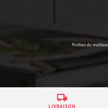
Profitez du meilleu
local_shipping
LIVRAISON