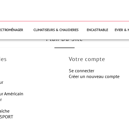
LECTROMÉNAGER
CLIMATISEURS & CHAUDIERES
ENCASTRABLE
EVIER & 
Plan Du Site
ies
Votre compte
Se connecter
Créer un nouveau compte
ur
ur Américain
r
aîche
 SPORT