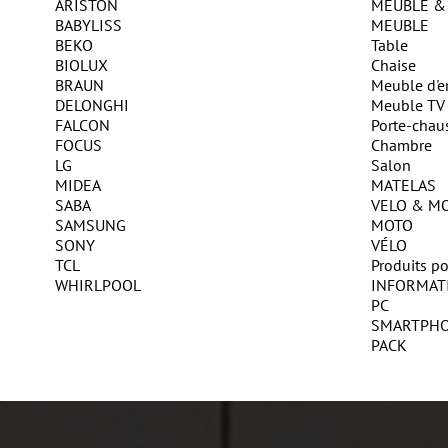
ARISTON
MEUBLE &
BABYLISS
MEUBLE
BEKO
Table
BIOLUX
Chaise
BRAUN
Meuble d'e
DELONGHI
Meuble TV
FALCON
Porte-chau
FOCUS
Chambre
LG
Salon
MIDEA
MATELAS
SABA
VELO & M
SAMSUNG
MOTO
SONY
VÉLO
TCL
Produits po
WHIRLPOOL
INFORMAT
PC
SMARTPH
PACK