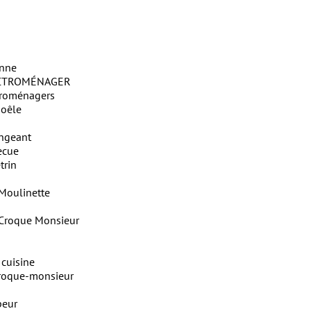
onne
ECTROMÉNAGER
ctroménagers
poêle
ngeant
ecue
trin
Moulinette
i Croque Monsieur
 cuisine
Croque-monsieur
peur