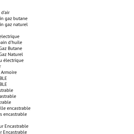
 d'air
in gaz butane
in gaz naturel
electrique
ain d'huile
Gaz Butane
Gaz Naturel
u électrique
r
 Armoire
BLE
BLE
strable
astrable
trable
lle encastrable
s encastrable
ur Encastrable
r Encastrable