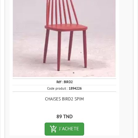
Réf :
BIRD2
Code produit :
1894226
CHAISES BIRD2 SPIM
Prix
89 TND
add_shopping_cart-outlined
J´ACHETE