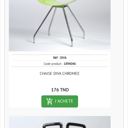
Réf :
DIVA
Code produit :
1894046
CHAISE DIVA CHROMEE
Prix
176 TND
add_shopping_cart-outlined
J´ACHETE