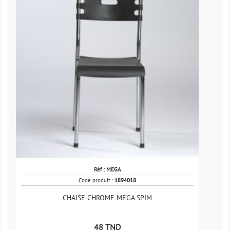
Réf :
MEGA
Code produit :
1894018
CHAISE CHROME MEGA SPIM
Prix
48 TND