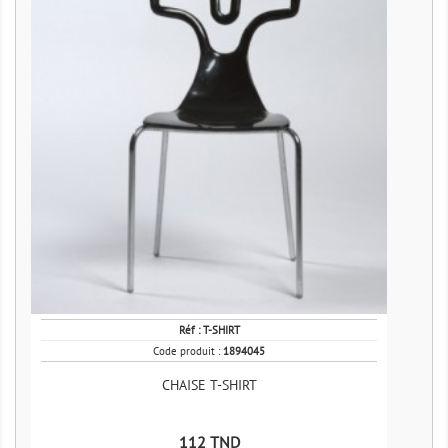
Réf :
T-SHIRT
Code produit :
1894045
CHAISE T-SHIRT
Prix
112 TND