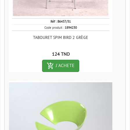
Réf :
B6437/31
Code produit :
1894230
TABOURET SPIM BIRD 2 GRÈGE
Prix
124 TND
add_shopping_cart-outlined
J´ACHETE