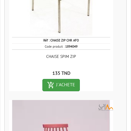
Réf :
CHAISE ZIP CHR AFO
Code produit :
1894049
CHAISE SPIM ZIP
Prix
135 TND
add_shopping_cart-outlined
J´ACHETE