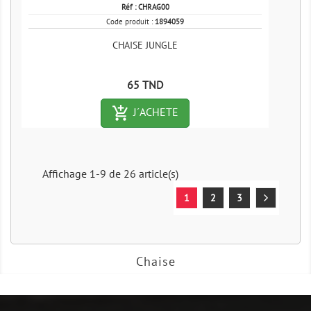
Réf :
CHRAG00
Code produit :
1894059
CHAISE JUNGLE
Prix
65 TND
add_shopping_cart-outlined
J´ACHETE
Affichage 1-9 de 26 article(s)
1
2
3
Chaise