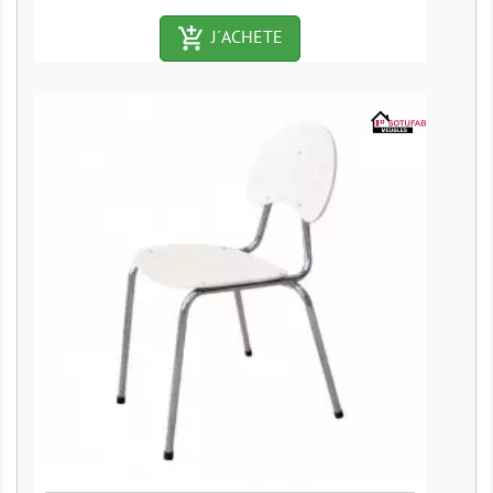
add_shopping_cart-outlined
J´ACHETE