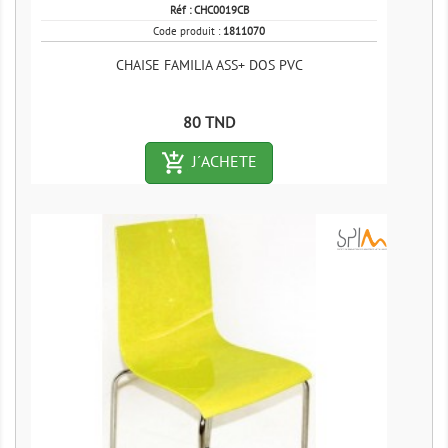
Réf :
CHC0019CB
Code produit :
1811070
CHAISE FAMILIA ASS+ DOS PVC
Prix
80 TND
add_shopping_cart-outlined
J´ACHETE