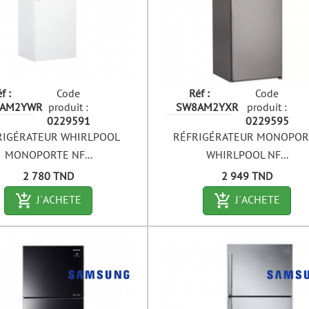
f :
Code
Réf :
Code
AM2YWR
produit :
SW8AM2YXR
produit :
0229591
0229595
RIGÉRATEUR WHIRLPOOL
RÉFRIGÉRATEUR MONOPOR
MONOPORTE NF...
WHIRLPOOL NF...
Prix
Prix
2 780 TND
2 949 TND
add_shopping_cart-outlined
add_shopping_c
J´ACHETE
J´ACHETE