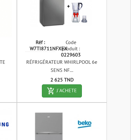
Réf :
Code
W7TI8711NFXEX
produit :
0229603
TE
RÉFRIGÉRATEUR WHIRLPOOL 6e
SENS NF...
Prix
2 625 TND
art-outlined
add_shopping_cart-outlined
J´ACHETE