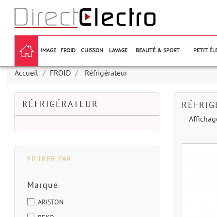
IMAGE
FROID
CUISSON
LAVAGE
BEAUTÉ & SPORT
PETIT É
Accueil
FROID
Réfrigérateur
RÉFRIGÉRATEUR
RÉFRIG
Affichag
FILTRER PAR
Marque
ARISTON