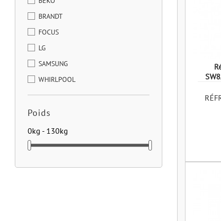
BEKO
BRANDT
FOCUS
LG
SAMSUNG
Ré
SW8
WHIRLPOOL
RÉF
Poids
0kg - 130kg