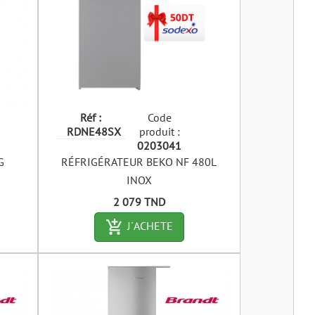
Réf :
Code
RDNE48SX
produit :
0203041
G
RÉFRIGÉRATEUR BEKO NF 480L
INOX
Prix
2 079 TND
art-outlined
add_shopping_cart-outlined
J´ACHETE