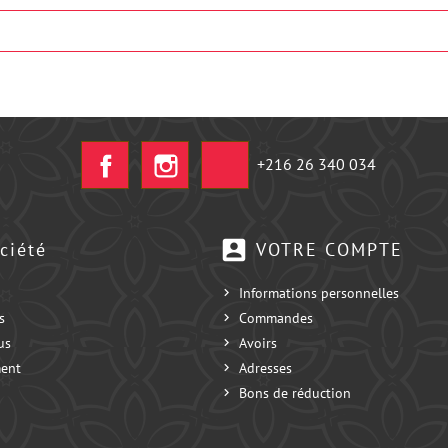
Facebook
Instagram
+216 26 340 034
account_box
ciété
VOTRE COMPTE
Informations personnelles
s
Commandes
us
Avoirs
ent
Adresses
Bons de réduction