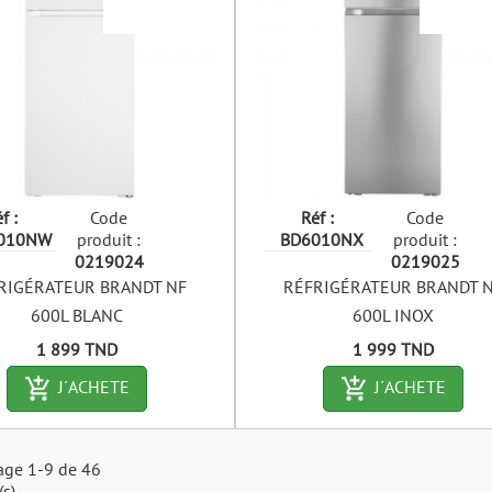
f :
Code
Réf :
Code
010NW
produit :
BD6010NX
produit :
0219024
0219025
RIGÉRATEUR BRANDT NF
RÉFRIGÉRATEUR BRANDT 
600L BLANC
600L INOX
Prix
Prix
1 899 TND
1 999 TND
add_shopping_cart-outlined
add_shopping_c
J´ACHETE
J´ACHETE
age 1-9 de 46
(s)