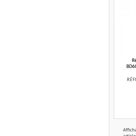
Ré
BD6
RÉF
Affich
article