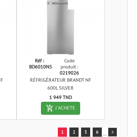
Réf :
Code
BD6010NS
produit :
0219026
NF
RÉFRIGÉRATEUR BRANDT NF
600L SILVER
Prix
1 949 TND
art-outlined
add_shopping_cart-outlined
J´ACHETE
1
2
3
6
…