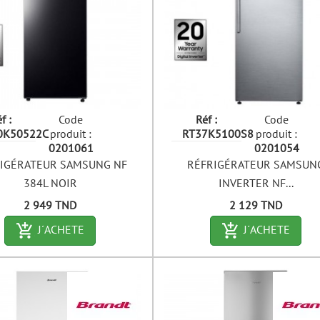
f :
Code
Réf :
Code
0K50522C
produit :
RT37K5100S8
produit :
0201061
0201054
IGÉRATEUR SAMSUNG NF
RÉFRIGÉRATEUR SAMSUN
384L NOIR
INVERTER NF...
Prix
Prix
2 949 TND
2 129 TND
add_shopping_cart-outlined
add_shopping_c
J´ACHETE
J´ACHETE