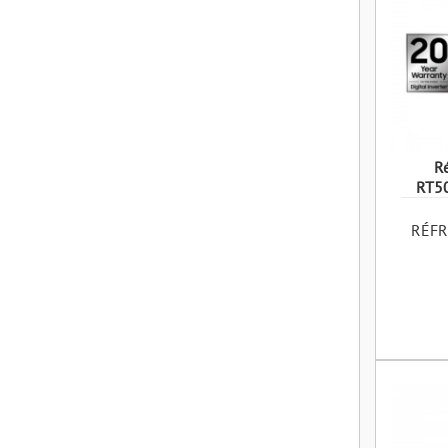
Ré
RT5
RÉFR