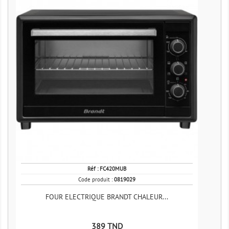
Réf :
FC420MUB
Code produit :
0819029
FOUR ELECTRIQUE BRANDT CHALEUR...
Prix
389 TND