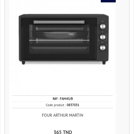
Réf :
FAM45/B
Code produit :
0837031
FOUR ARTHUR MARTIN
Prix
365 TND