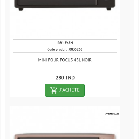
Réf :
F45N
Code produit :
0835236
MINI FOUR FOCUS 45L NOIR
Prix
280 TND
add_shopping_cart-outlined
J´ACHETE