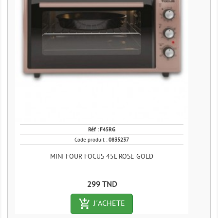
Réf :
F45RG
Code produit :
0835237
MINI FOUR FOCUS 45L ROSE GOLD
Prix
299 TND
add_shopping_cart-outlined
J´ACHETE