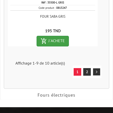
Réf :
35500-L GRIS
Code produit :
0815247
FOUR SABA GRIS
Prix
195 TND
add_shopping_cart-outlined
J´ACHETE
Affichage 1-9 de 10 article(s)
1
2
Fours électriques