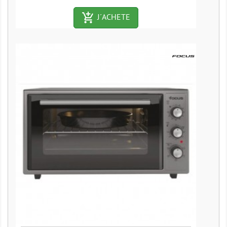
add_shopping_cart-outlined
J´ACHETE