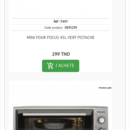
Réf :
F45V
Code produit :
0835239
MINI FOUR FOCUS 45L VERT PISTACHE
Prix
299 TND
add_shopping_cart-outlined
J´ACHETE