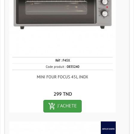
Réf :
F45X
Code produit :
0835240
MINI FOUR FOCUS 45L INOX
Prix
299 TND
add_shopping_cart-outlined
J´ACHETE