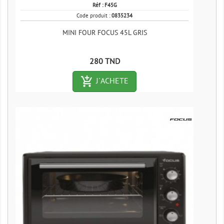
Réf :
F45G
Code produit :
0835234
MINI FOUR FOCUS 45L GRIS
Prix
280 TND
add_shopping_cart-outlined
J´ACHETE