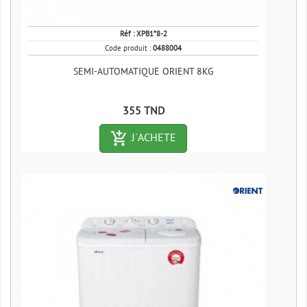
Réf :
XPB1*8-2
Code produit :
0488004
SEMI-AUTOMATIQUE ORIENT 8KG
Prix
355 TND
add_shopping_cart-outlined
J´ACHETE