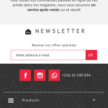
Pour toutes vos commandes passées en ligne ou vos
achats dans nos magasins, nous vous assurons
un
service après-vente
sur et réactif.
NEWSLETTER
Recevez nos offres spéciales
Facebook
Instagram
+216 26 340 034
reorder

Produits