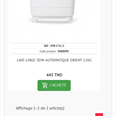
Réf :
XPB 1*11-2
Code produit :
0488009
LAVE-LINGE SEMI-AUTOMATIQUE ORIENT 11KG
Prix
445 TND
add_shopping_cart-outlined
J´ACHETE
Affichage 1-2 de 2 article(s)