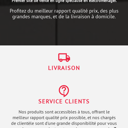
Premier site de vente en ligne spécialisé en électroménager.
Profitez du meilleur rapport qualité prix, des plus
grandes marques, et de la livraison à domicile.
local_shipping
LIVRAISON
contact_support
SERVICE CLIENTS
Nos produits sont accessibles à tous, offrant le
meilleur rapport qualité prix possible, et nos chargés
de clientèle sont d'une grande disponibilité pour vous