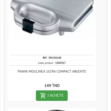
Réf :
SM156140
Code produit :
1503317
PANINI MOULINEX ULTRA COMPACT ARGENTE
Prix
149 TND
add_shopping_cart-outlined
J´ACHETE