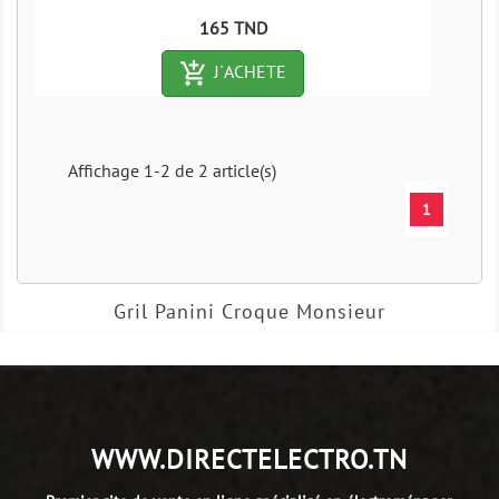
Prix
165 TND
add_shopping_cart-outlined
J´ACHETE
Affichage 1-2 de 2 article(s)
1
Gril Panini Croque Monsieur
WWW.DIRECTELECTRO.TN