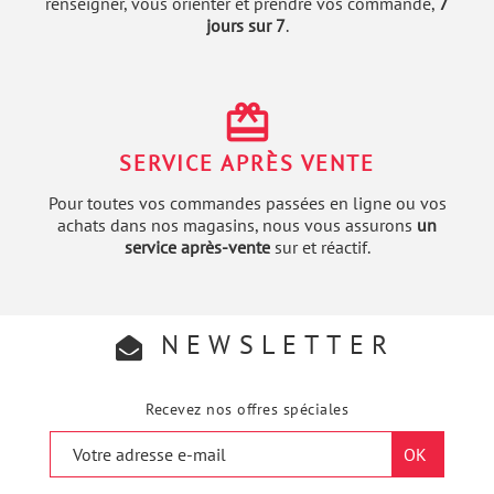
renseigner, vous orienter et prendre vos commande,
7
jours sur 7
.
redeem
SERVICE APRÈS VENTE
Pour toutes vos commandes passées en ligne ou vos
achats dans nos magasins, nous vous assurons
un
service après-vente
sur et réactif.
NEWSLETTER
Recevez nos offres spéciales