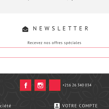
NEWSLETTER
Recevez nos offres spéciales
Facebook
Instagram
+216 26 340 034
account_box
ciété
VOTRE COMPTE