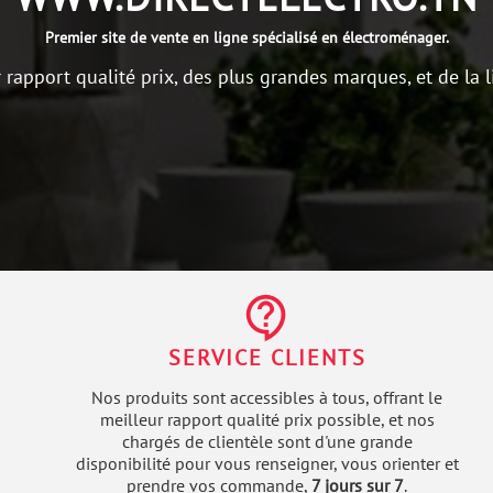
Premier site de vente en ligne spécialisé en électroménager.
r rapport qualité prix, des plus grandes marques, et de la l
contact_support
SERVICE CLIENTS
Nos produits sont accessibles à tous, offrant le
meilleur rapport qualité prix possible, et nos
chargés de clientèle sont d'une grande
disponibilité pour vous renseigner, vous orienter et
prendre vos commande,
7 jours sur 7
.