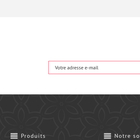
reorder
reorder
Produits
Notre so