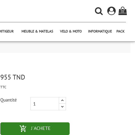
(0)
MITIGEUR
MEUBLE & MATELAS
VELO & MOTO
INFORMATIQUE
PACK
955 TND
TTC
Quantité
add_shopping_cart-outlined
J´ACHETE