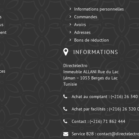
Informations personnelles
s
Commandes
us
Avoirs
ent
Adresses
Bons de réduction
INFORMATIONS
Directelectro
ces
Immeuble ALLANI Rue du Lac
Léman – 1053 Berges du Lac
Tunisie
Achat au comptant :
(+216) 26 340
Achat par facilités :
(+216) 26 320 
Contact :
(+216) 71 862 444
Service B2B :
contact@directelectro