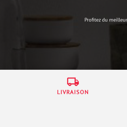
Profitez du meilleu
local_shipping
LIVRAISON