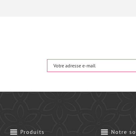
reorder
reorder
Produits
Notre so