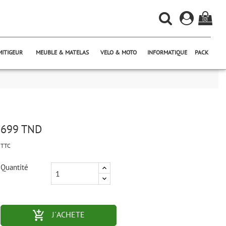
(0)
MITIGEUR
MEUBLE & MATELAS
VELO & MOTO
INFORMATIQUE
PACK
699 TND
TTC
Quantité
add_shopping_cart-outlined
J´ACHETE