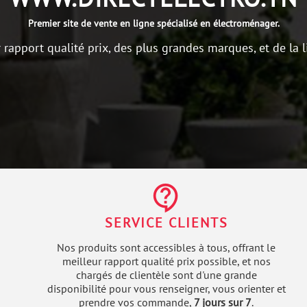
Premier site de vente en ligne spécialisé en électroménager.
r rapport qualité prix, des plus grandes marques, et de la l
contact_support
SERVICE CLIENTS
Nos produits sont accessibles à tous, offrant le
meilleur rapport qualité prix possible, et nos
chargés de clientèle sont d'une grande
disponibilité pour vous renseigner, vous orienter et
prendre vos commande,
7 jours sur 7
.