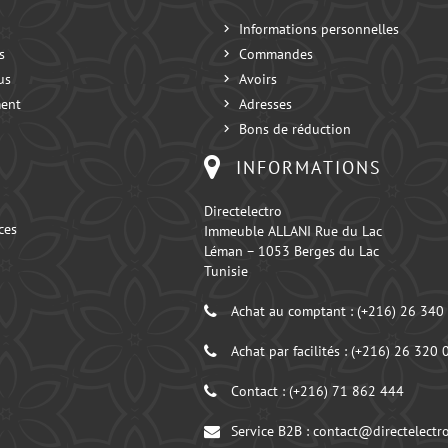
Informations personnelles
s
Commandes
us
Avoirs
ent
Adresses
Bons de réduction
INFORMATIONS
Directelectro
ces
Immeuble ALLANI Rue du Lac
Léman – 1053 Berges du Lac
Tunisie
Achat au comptant :
(+216) 26 340
Achat par facilités :
(+216) 26 320 
Contact :
(+216) 71 862 444
Service B2B :
contact@directelectro