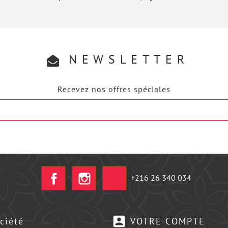
NEWSLETTER
Recevez nos offres spéciales
Facebook
Instagram
+216 26 340 034
account_box
ciété
VOTRE COMPTE