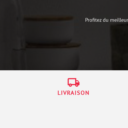
Profitez du meilleu
local_shipping
LIVRAISON