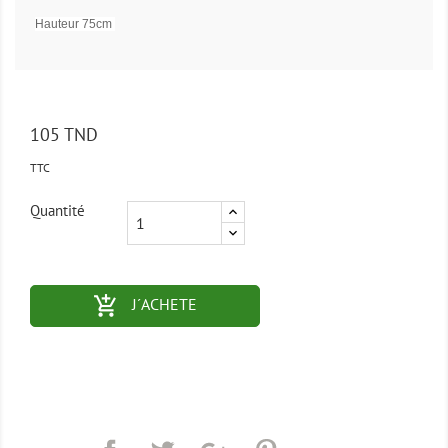
Hauteur 75cm
105 TND
TTC
Quantité
add_shopping_cart-outlined
J´ACHETE