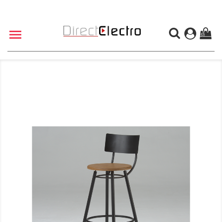

(0)