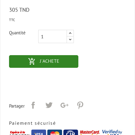
305 TND
TTC
Quantité
add_shopping_cart-outlined
J´ACHETE
Partager
Paiement sécurisé