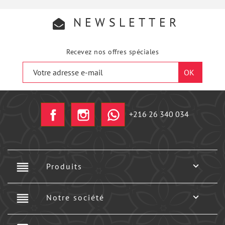
NEWSLETTER
Recevez nos offres spéciales
Facebook
Instagram
+216 26 340 034
reorder

Produits
reorder

Notre société