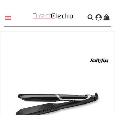

(0)