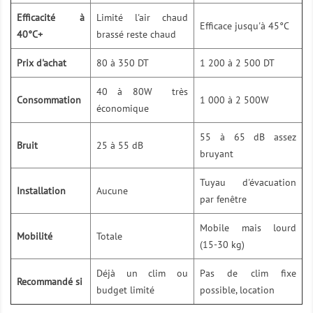
Efficacité à
Limité l'air chaud
Efficace jusqu'à 45°C
40°C+
brassé reste chaud
Prix d'achat
80 à 350 DT
1 200 à 2 500 DT
40 à 80W très
Consommation
1 000 à 2 500W
économique
55 à 65 dB assez
Bruit
25 à 55 dB
bruyant
Tuyau d'évacuation
Installation
Aucune
par fenêtre
Mobile mais lourd
Mobilité
Totale
(15-30 kg)
Déjà un clim ou
Pas de clim fixe
Recommandé si
budget limité
possible, location