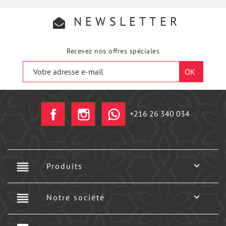
NEWSLETTER
Recevez nos offres spéciales
Facebook
Instagram
+216 26 340 034
reorder

Produits
reorder

Notre société