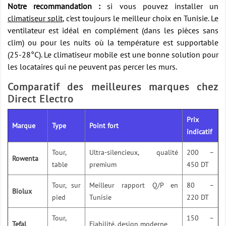
Notre recommandation :
si vous pouvez installer un
climatiseur split
, c'est toujours le meilleur choix en Tunisie. Le
ventilateur est idéal en complément (dans les pièces sans
clim) ou pour les nuits où la température est supportable
(25-28°C). Le climatiseur mobile est une bonne solution pour
les locataires qui ne peuvent pas percer les murs.
Comparatif des meilleures marques chez
Direct Electro
Prix
Marque
Type
Point fort
indicatif
Tour,
Ultra-silencieux, qualité
200 –
Rowenta
table
premium
450 DT
Tour, sur
Meilleur rapport Q/P en
80 –
Biolux
pied
Tunisie
220 DT
Tour,
150 –
Tefal
Fiabilité, design moderne