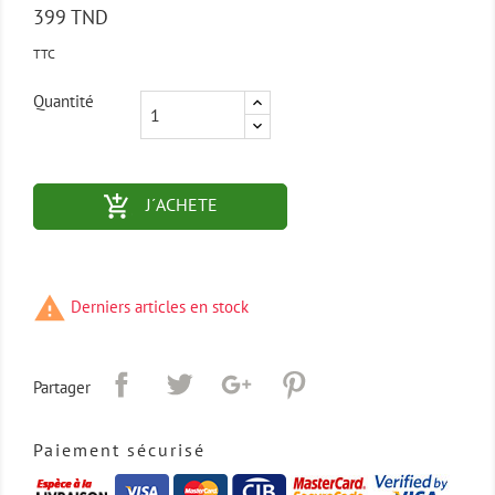
399 TND
TTC
Quantité
add_shopping_cart-outlined
J´ACHETE

Derniers articles en stock
Partager
Paiement sécurisé