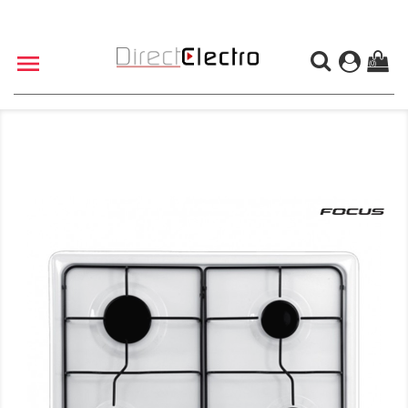

(0)