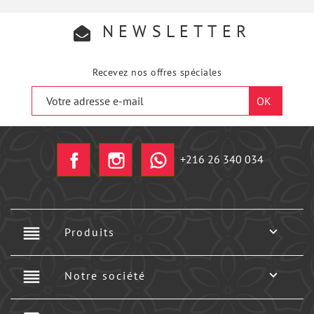
NEWSLETTER
Recevez nos offres spéciales
Facebook
Instagram
+216 26 340 034
reorder

Produits
reorder

Notre société