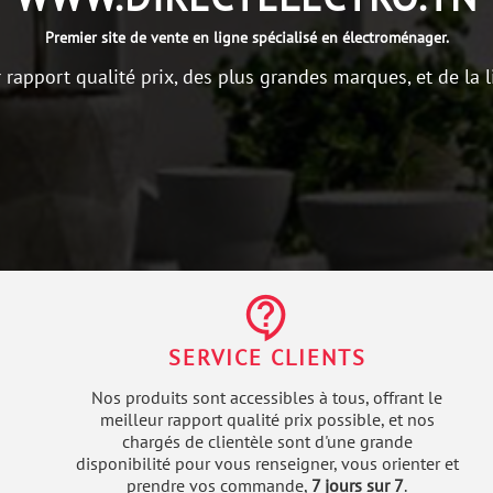
Premier site de vente en ligne spécialisé en électroménager.
r rapport qualité prix, des plus grandes marques, et de la l
contact_support
SERVICE CLIENTS
Nos produits sont accessibles à tous, offrant le
meilleur rapport qualité prix possible, et nos
chargés de clientèle sont d'une grande
disponibilité pour vous renseigner, vous orienter et
prendre vos commande,
7 jours sur 7
.