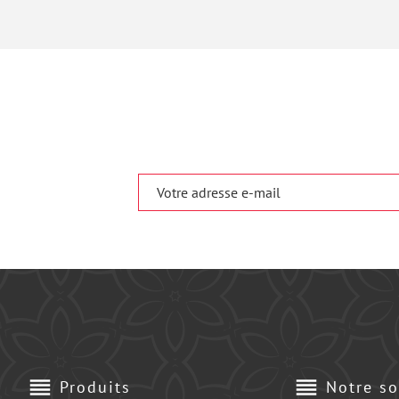
reorder
reorder
Produits
Notre so