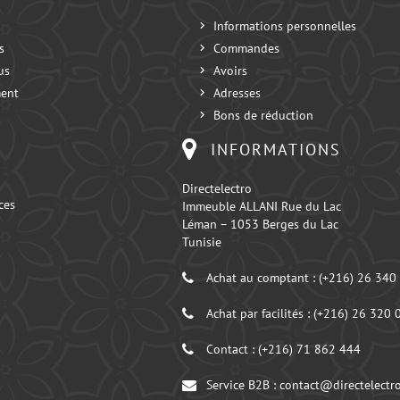
Informations personnelles
s
Commandes
us
Avoirs
ent
Adresses
Bons de réduction
INFORMATIONS
Directelectro
ces
Immeuble ALLANI Rue du Lac
Léman – 1053 Berges du Lac
Tunisie
Achat au comptant :
(+216) 26 340
Achat par facilités :
(+216) 26 320 
Contact :
(+216) 71 862 444
Service B2B :
contact@directelectro