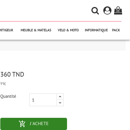
(0)
MITIGEUR
MEUBLE & MATELAS
VELO & MOTO
INFORMATIQUE
PACK
360 TND
TTC
Quantité
add_shopping_cart-outlined
J´ACHETE