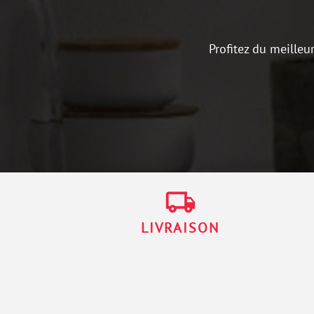
Profitez du meilleu
local_shipping
LIVRAISON