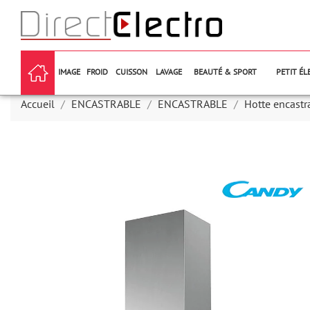
IMAGE
FROID
CUISSON
LAVAGE
BEAUTÉ & SPORT
PETIT É
Accueil
ENCASTRABLE
ENCASTRABLE
Hotte encastr