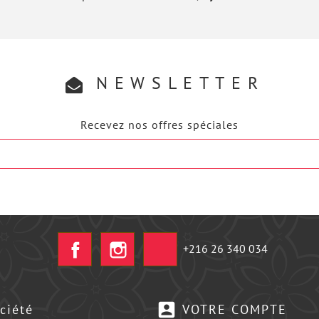
NEWSLETTER
Recevez nos offres spéciales
Facebook
Instagram
+216 26 340 034
account_box
ciété
VOTRE COMPTE