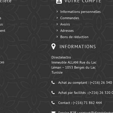
account_box
ciété
VOTRE COMPTE
Informations personnelles
s
Commandes
us
Avoirs
ent
Adresses
Bons de réduction
INFORMATIONS
Directelectro
ces
Immeuble ALLANI Rue du Lac
Léman – 1053 Berges du Lac
Tunisie
Achat au comptant :
(+216) 26 340
Achat par facilités :
(+216) 26 320 
Contact :
(+216) 71 862 444
Service B2B :
contact@directelectro