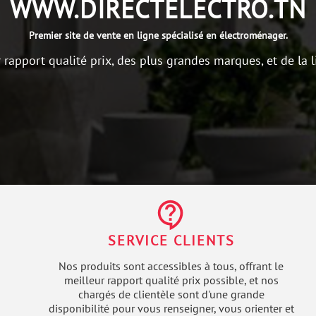
WWW.DIRECTELECTRO.TN
Premier site de vente en ligne spécialisé en électroménager.
r rapport qualité prix, des plus grandes marques, et de la l
contact_support
SERVICE CLIENTS
Nos produits sont accessibles à tous, offrant le
meilleur rapport qualité prix possible, et nos
chargés de clientèle sont d'une grande
disponibilité pour vous renseigner, vous orienter et