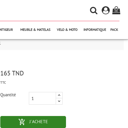
(0)
MITIGEUR
MEUBLE & MATELAS
VELO & MOTO
INFORMATIQUE
PACK
1
165 TND
TTC
Quantité
add_shopping_cart-outlined
J´ACHETE