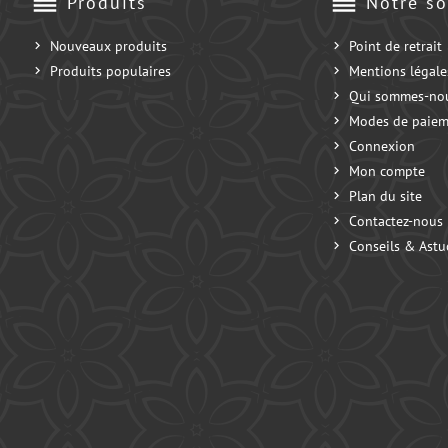
reorder
reorder
Produits
Notre so
Nouveaux produits
Point de retrait
Produits populaires
Mentions légale
Qui sommes-no
Modes de paiem
Connexion
Mon compte
Plan du site
Contactez-nous
Conseils & Astu