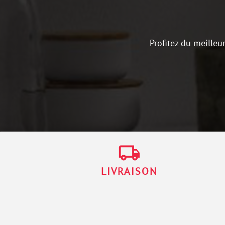
Profitez du meilleu
local_shipping
LIVRAISON