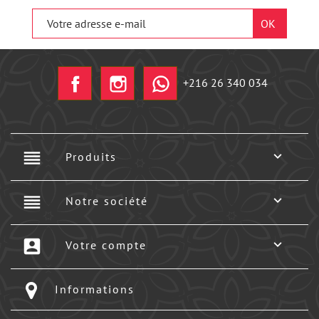
Facebook
Instagram
+216 26 340 034
reorder

Produits
reorder

Notre société
account_box

Votre compte
Informations