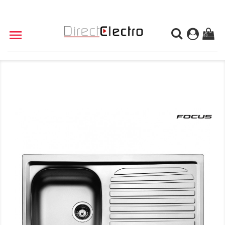

(0)