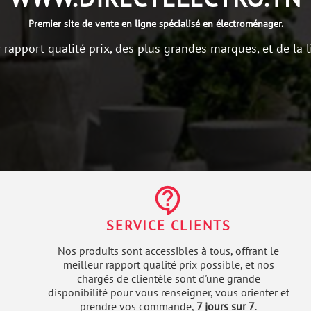
Premier site de vente en ligne spécialisé en électroménager.
r rapport qualité prix, des plus grandes marques, et de la l
contact_support
SERVICE CLIENTS
Nos produits sont accessibles à tous, offrant le
meilleur rapport qualité prix possible, et nos
chargés de clientèle sont d'une grande
disponibilité pour vous renseigner, vous orienter et
prendre vos commande,
7 jours sur 7
.