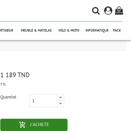
(0)
MITIGEUR
MEUBLE & MATELAS
VELO & MOTO
INFORMATIQUE
PACK
1 189 TND
TTC
Quantité
add_shopping_cart-outlined
J´ACHETE