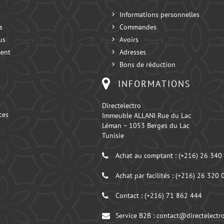
Informations personnelles
s
Commandes
us
Avoirs
ent
Adresses
Bons de réduction
INFORMATIONS
Directelectro
ces
Immeuble ALLANI Rue du Lac
Léman – 1053 Berges du Lac
Tunisie
Achat au comptant :
(+216) 26 340
Achat par facilités :
(+216) 26 320 
Contact :
(+216) 71 862 444
Service B2B :
contact@directelectro