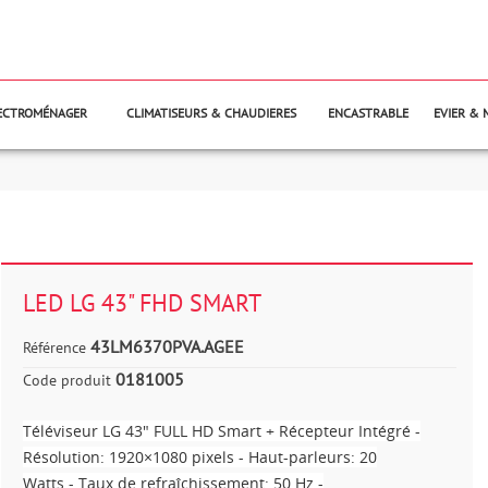
LECTROMÉNAGER
CLIMATISEURS & CHAUDIERES
ENCASTRABLE
EVIER & 
LED LG 43" FHD SMART
43LM6370PVA.AGEE
Référence
0181005
Code produit
Téléviseur LG 43" FULL HD Smart + Récepteur Intégré -
Résolution: 1920×1080 pixels - Haut-parleurs: 20
Watts - Taux de refraîchissement: 50 Hz -