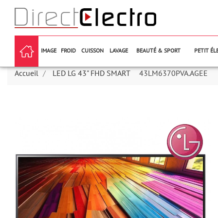
IMAGE
FROID
CUISSON
LAVAGE
BEAUTÉ & SPORT
PETIT É
Accueil
LED LG 43" FHD SMART
43LM6370PVA.AGEE