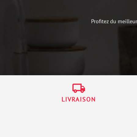
Profitez du meilleu
local_shipping
LIVRAISON