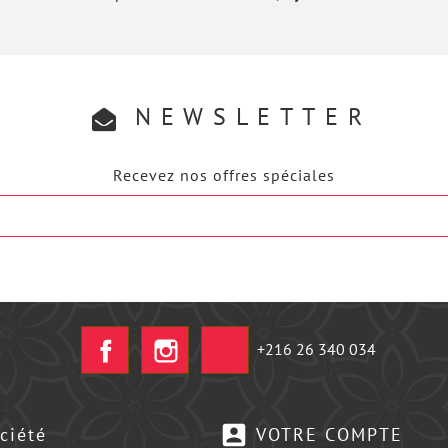
NEWSLETTER
Recevez nos offres spéciales
Facebook
Instagram
+216 26 340 034
account_box
ciété
VOTRE COMPTE