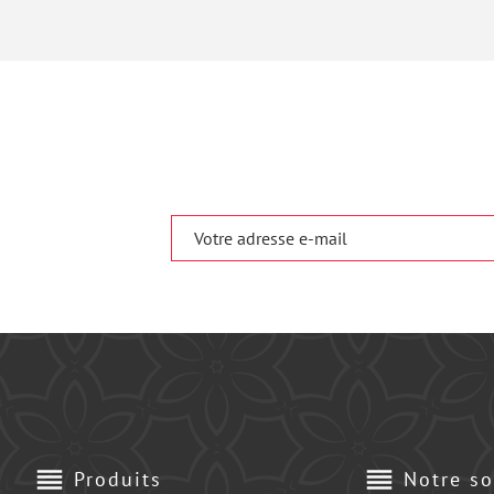
reorder
reorder
Produits
Notre so