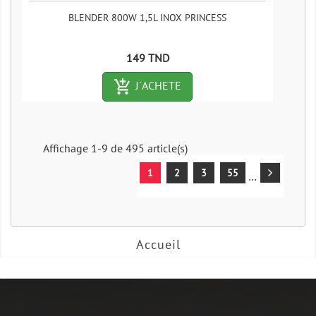
BLENDER 800W 1,5L INOX PRINCESS
Prix
149 TND
add_shopping_cart-outlined
J´ACHETE
Affichage 1-9 de 495 article(s)
1
2
3
55
…
Accueil