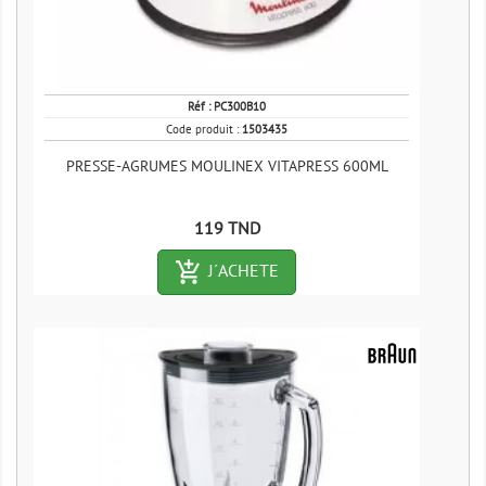
Réf :
PC300B10
Code produit :
1503435
PRESSE-AGRUMES MOULINEX VITAPRESS 600ML
Prix
119 TND
add_shopping_cart-outlined
J´ACHETE