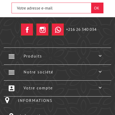
Facebook
Instagram
+216 26 340 034
reorder

Produits
reorder

Notre société
account_box

Votre compte
INFORMATIONS