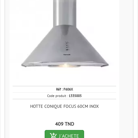
Réf :
F606X
Code produit :
1335005
HOTTE CONIQUE FOCUS 60CM INOX
Prix
409 TND
add_shopping_cart-outlined
J´ACHETE