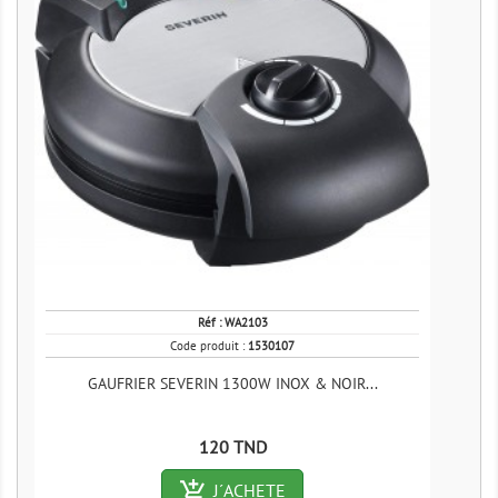
Réf :
WA2103
Code produit :
1530107
GAUFRIER SEVERIN 1300W INOX & NOIR...
Prix
120 TND
add_shopping_cart-outlined
J´ACHETE