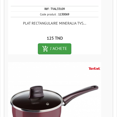
Réf :
TVAL33109
Code produit :
1130069
PLAT RECTANGULAIRE MINERALIA TVS...
Prix
125 TND
add_shopping_cart-outlined
J´ACHETE