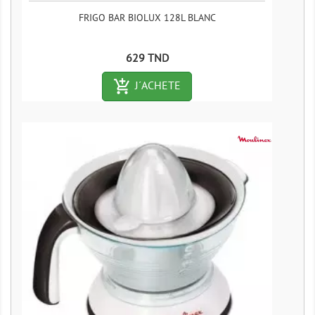
FRIGO BAR BIOLUX 128L BLANC
Prix
629 TND
add_shopping_cart-outlined
J´ACHETE