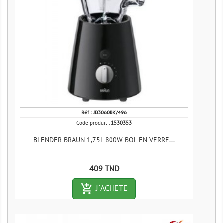
Réf :
JB3060BK/496
Code produit :
1530353
BLENDER BRAUN 1,75L 800W BOL EN VERRE...
Prix
409 TND
add_shopping_cart-outlined
J´ACHETE