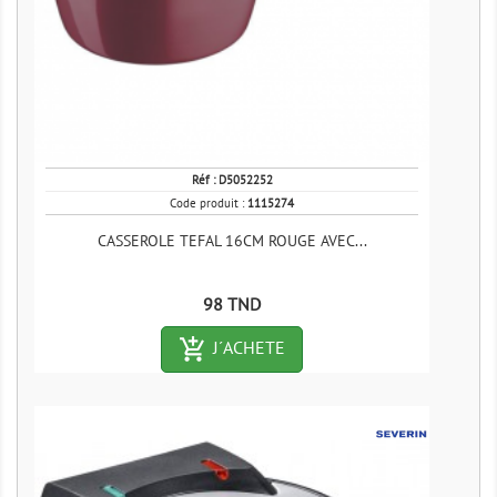
Réf :
D5052252
Code produit :
1115274
CASSEROLE TEFAL 16CM ROUGE AVEC...
Prix
98 TND
add_shopping_cart-outlined
J´ACHETE