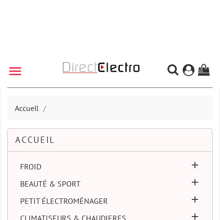

(0)
Accueil
ACCUEIL

FROID

BEAUTÉ & SPORT

PETIT ÉLECTROMÉNAGER

CLIMATISEURS & CHAUDIERES