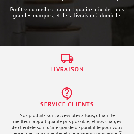
Profitez du meilleur rapport qualité prix, des plus
grandes marques, et de la livraison à domicile.
local_shipping
LIVRAISON
contact_support
SERVICE CLIENTS
Nos produits sont accessibles à tous, offrant le
meilleur rapport qualité prix possible, et nos chargés
de clientèle sont d'une grande disponibilité pour vous
renseigner, vous orienter et prendre vos commande,
7